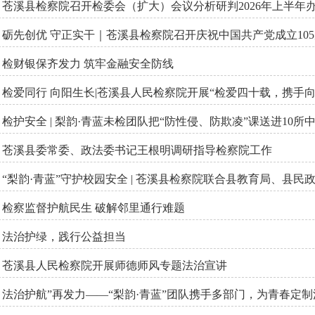
苍溪县检察院召开检委会（扩大）会议分析研判2026年上半年
砺先创优 守正实干｜苍溪县检察院召开庆祝中国共产党成立10
检财银保齐发力 筑牢金融安全防线
检爱同行 向阳生长|苍溪县人民检察院开展“检爱四十载，携手
检护安全 | 梨韵·青蓝未检团队把“防性侵、防欺凌”课送进10所
苍溪县委常委、政法委书记王根明调研指导检察院工作
“梨韵·青蓝”守护校园安全 | 苍溪县检察院联合县教育局、县
开展欺凌预防与处置专题培训
检察监督护航民生 破解邻里通行难题
法治护绿，践行公益担当
苍溪县人民检察院开展师德师风专题法治宣讲
法治护航”再发力——“梨韵·青蓝”团队携手多部门，为青春定